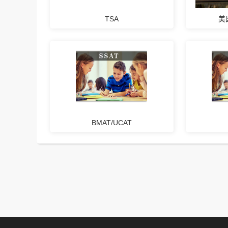
TSA
美
BMAT/UCAT