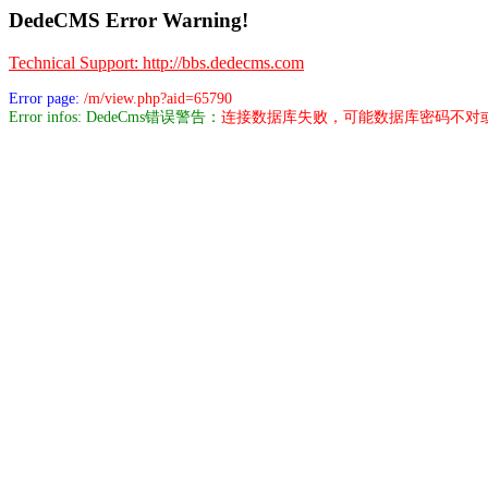
DedeCMS Error Warning!
Technical Support: http://bbs.dedecms.com
Error page:
/m/view.php?aid=65790
Error infos: DedeCms错误警告：
连接数据库失败，可能数据库密码不对