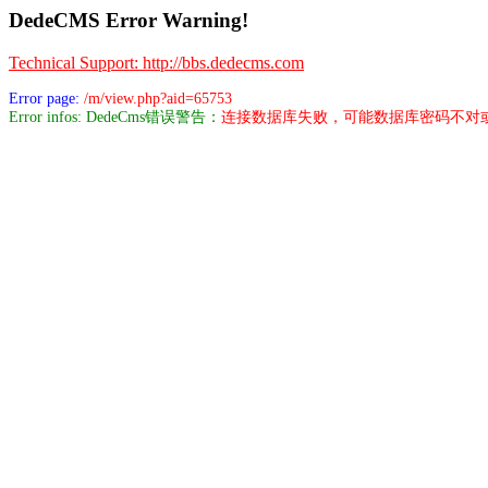
DedeCMS Error Warning!
Technical Support: http://bbs.dedecms.com
Error page:
/m/view.php?aid=65753
Error infos: DedeCms错误警告：
连接数据库失败，可能数据库密码不对