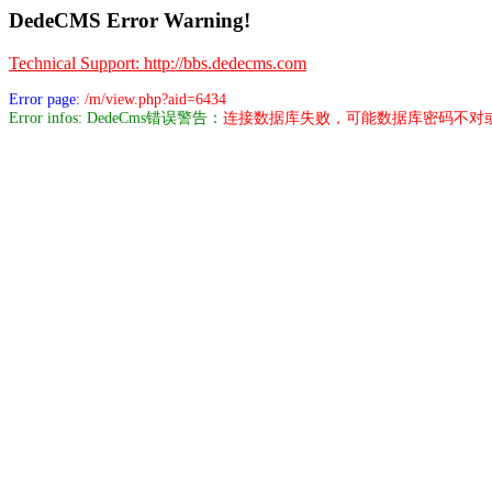
DedeCMS Error Warning!
Technical Support: http://bbs.dedecms.com
Error page:
/m/view.php?aid=6434
Error infos: DedeCms错误警告：
连接数据库失败，可能数据库密码不对