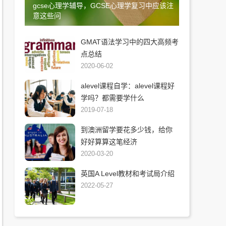
gcse心理学辅导，GCSE心理学复习中应该注
意这些问
GMAT语法学习中的四大高频考
点总结
2020-06-02
alevel课程自学：alevel课程好
学吗？都需要学什么
2019-07-18
到澳洲留学要花多少钱，给你
好好算算这笔经济
2020-03-20
英国A Level教材和考试局介绍
2022-05-27