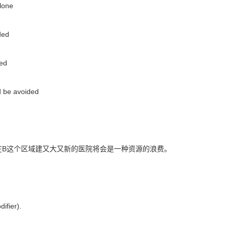
lone
ded
ded
d be avoided
B这个区域建又大又新的医院将会是一种资源的浪费。
ifier).