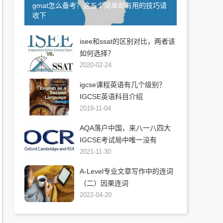
gmat怎么备考？这五个简单却有用的技巧请
收下
isee和ssat的区别对比，两者该
如何选择？
2020-02-24
igcse课程英语有几个级别？
IGCSE英语科目介绍
2019-11-04
AQA落户中国，来八一八四大
IGCSE考试局中唯一没有
2021-11-30
A-Level专业文章写作中的连词
（二）因果连词
2022-04-20