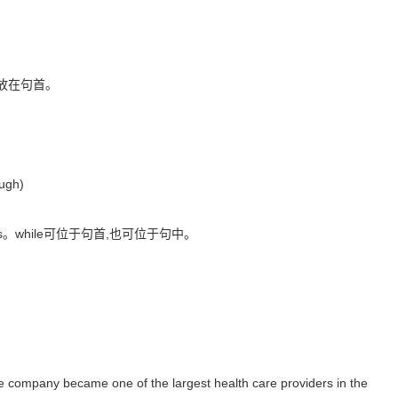
以放在句首。
。
gh)
s。while可位于句首,也可位于句中。
 company became one of the largest health care providers in the