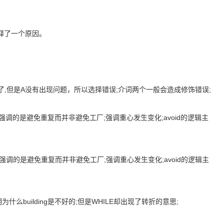
释了一个原因。
X已经存在了,但是A没有出现问题，所以选择错误;介词两个一般会造成修饰错误;
逻辑错误，文章强调的是避免重复而并非避免工厂;强调重心发生变化;avoid的逻辑主
义逻辑错误，文章强调的是避免重复而并非避免工厂;强调重心发生变化;avoid的逻辑主
uilding是不好的;但是WHILE却出现了转折的意思;