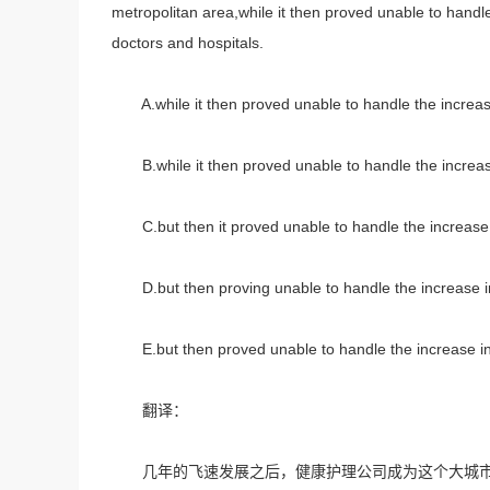
metropolitan area,while it then proved unable to handle
doctors and hospitals.
A.while it then proved unable to handle the increase 
B.while it then proved unable to handle the increase
C.but then it proved unable to handle the increase in
D.but then proving unable to handle the increase in 
E.but then proved unable to handle the increase in 
翻译：
几年的飞速发展之后，健康护理公司成为这个大城市