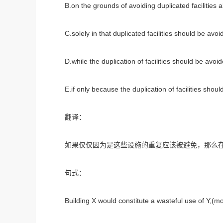
B.on the grounds of avoiding duplicated facilities a
C.solely in that duplicated facilities should be avoi
D.while the duplication of facilities should be avoi
E.if only because the duplication of facilities shoul
翻译：
如果仅仅因为是这些设施的重复应该被避免，那么在
句式：
Building X would constitute a wasteful use of Y,(mod