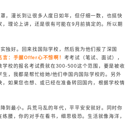
口罩，漫长到让很多人度日如年，但仔细一数，也挺快
家，理论上讲，还是很有可能在9月前搞定的。所以期
确实独好。回来找国际学校，然后我为他们报了深国
名言：
手握Offer心不惊啊！
考考试（笔试、面试），
学校的报名考试费就在300-500这个范围，要是被收
学生，我都是帮忙给她/他们申国内国际学校的。
另外
快，如果您也想、或已经在准备转回国内，根据学校情
，降到最小。兵荒马乱的年代，平平安安就好。同时你
在练腰，你的对手在看书，细思极恐。生活就像海洋，