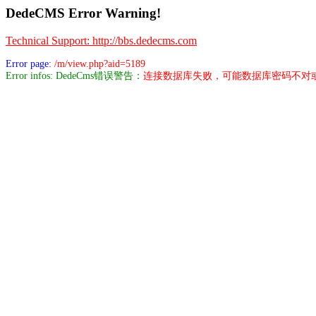
DedeCMS Error Warning!
Technical Support: http://bbs.dedecms.com
Error page:
/m/view.php?aid=5189
Error infos: DedeCms错误警告：
连接数据库失败，可能数据库密码不对