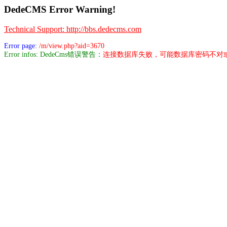
DedeCMS Error Warning!
Technical Support: http://bbs.dedecms.com
Error page:
/m/view.php?aid=3670
Error infos: DedeCms错误警告：
连接数据库失败，可能数据库密码不对