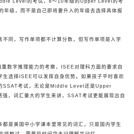
ddle Level的考试，8～10年级的Upper Level的考
的年级，而不是自己即将要升入的年级去选择具体报
法不同，写作单项都不计算分数，但写作单项是入学
偏重数字推理能力的考察，ISEE对理科方面的要求自
学生选择ISEE可以发挥自身优势。如果孩子平时喜欢
T考试，无论是Middle Level还是Upper
语感强，词汇量大的学生来讲，SSAT考试更能展现出自
多都是美国中小学课本里常见的词汇，只是国内学生
会接触过，需要段时间突击记理解并记忆。