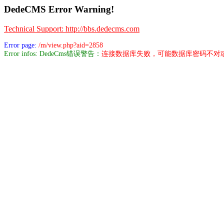
DedeCMS Error Warning!
Technical Support: http://bbs.dedecms.com
Error page:
/m/view.php?aid=2858
Error infos: DedeCms错误警告：
连接数据库失败，可能数据库密码不对