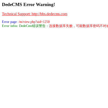
DedeCMS Error Warning!
Technical Support: http://bbs.dedecms.com
Error page:
/m/view.php?aid=1250
Error infos: DedeCms错误警告：
连接数据库失败，可能数据库密码不对